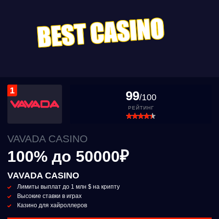
1
99
/100
РЕЙТИНГ
VAVADA CASINO
100% до 50000₽
VAVADA CASINO
Лимиты выплат до 1 млн $ на крипту
Высокие ставки в играх
Казино для хайроллеров