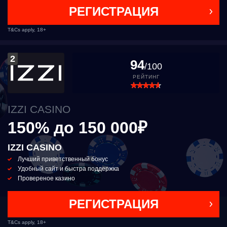
РЕГИСТРАЦИЯ
T&Cs apply, 18+
2
94
/100
РЕЙТИНГ
IZZI CASINO
150% до 150 000₽
IZZI CASINO
Лучший приветственный бонус
Удобный сайт и быстра поддержка
Провереное казино
РЕГИСТРАЦИЯ
T&Cs apply, 18+