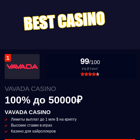
1
99
/100
РЕЙТИНГ
VAVADA CASINO
100% до 50000₽
VAVADA CASINO
Лимиты выплат до 1 млн $ на крипту
Высокие ставки в играх
Казино для хайроллеров